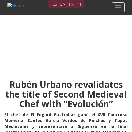
Skip
ES
EN
FR
PT
Toggle
to
navigat
main
content
Rubén Urbano revalidates
the title of Second Medieval
Chef with “Evolución”
El chef de El Fogaril Gastrobar ganó el XVII Concurso
Memorial Santos García Verdes de Pinchos y Tapas
Medievales y representará a Sigüenza en la final