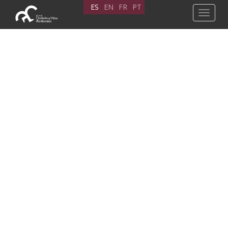
Pasar
ES
EN
FR
PT
Toggle
al
navigat
contenido
principal