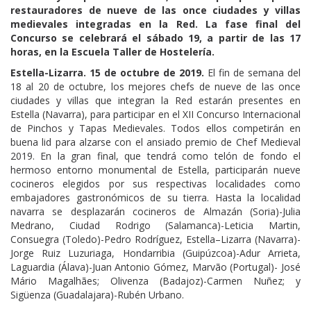
restauradores de nueve de las once ciudades y villas
medievales integradas en la Red. La fase final del
Concurso se celebrará el sábado 19, a partir de las 17
horas, en la Escuela Taller de Hostelería.
Estella-Lizarra. 15 de octubre de 2019.
El fin de semana del
18 al 20 de octubre, los mejores chefs de nueve de las once
ciudades y villas que integran la Red estarán presentes en
Estella (Navarra), para participar en el XII Concurso Internacional
de Pinchos y Tapas Medievales. Todos ellos competirán en
buena lid para alzarse con el ansiado premio de Chef Medieval
2019. En la gran final, que tendrá como telón de fondo el
hermoso entorno monumental de Estella, participarán nueve
cocineros elegidos por sus respectivas localidades como
embajadores gastronómicos de su tierra. Hasta la localidad
navarra se desplazarán cocineros de Almazán (Soria)-Julia
Medrano, Ciudad Rodrigo (Salamanca)-Leticia Martin,
Consuegra (Toledo)-Pedro Rodríguez, Estella–Lizarra (Navarra)-
Jorge Ruiz Luzuriaga, Hondarribia (Guipúzcoa)-Adur Arrieta,
Laguardia (Álava)-Juan Antonio Gómez, Marvão (Portugal)- José
Mário Magalhães; Olivenza (Badajoz)-Carmen Nuñez; y
Sigüenza (Guadalajara)-Rubén Urbano.