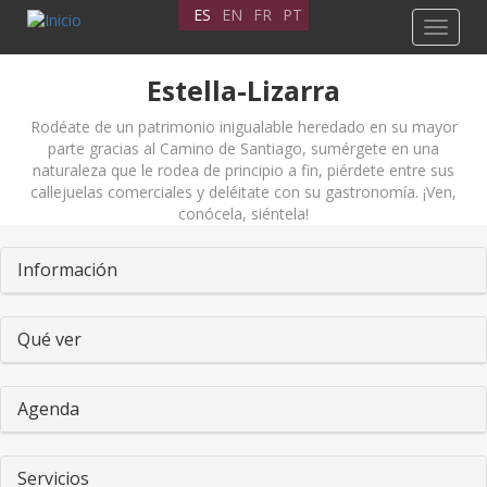
Pasar
ES
EN
FR
PT
Toggle
al
navigat
contenido
principal
Estella-Lizarra
Rodéate de un patrimonio inigualable heredado en su mayor
parte gracias al Camino de Santiago, sumérgete en una
naturaleza que le rodea de principio a fin, piérdete entre sus
callejuelas comerciales y deléitate con su gastronomía. ¡Ven,
conócela, siéntela!
Pestañas
Información
Qué ver
Agenda
Servicios