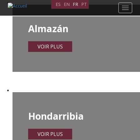
Aller
ES
EN
FR
PT
Toggle
au
navigat
contenu
principal
Almazán
VOIR PLUS
Hondarribia
VOIR PLUS