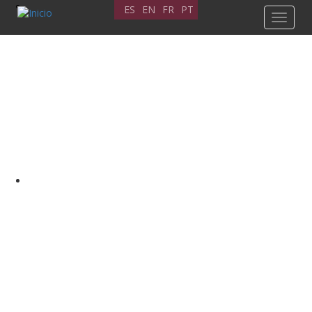
Pasar
ES
EN
FR
PT
Toggle
al
navigat
contenido
principal