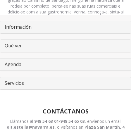
graças ao Caminho de Santiago, mergulhe na natureza que a
rodeia por completo, perca-se nas suas ruas comerciais e
delicie-se com a sua gastronomia. Venha, conheça-a, sinta-a!
Pestañas
Información
Qué ver
Agenda
Servicios
CONTÁCTANOS
Llámanos al
948 54 63 01
/
948 54 65 03
, envíenos un email
oit.estella@navarra.es
, o visítanos en
Plaza San Martín, 4