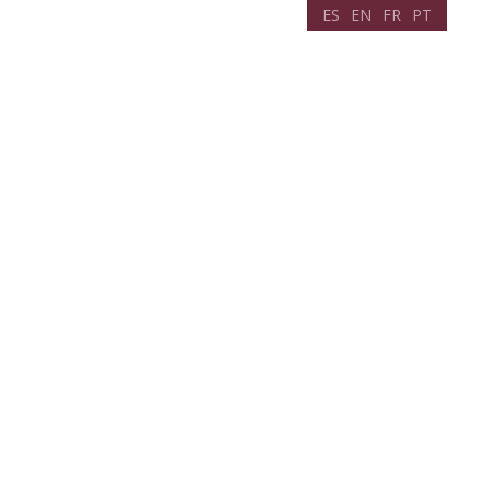
ES
EN
FR
PT
Planifica tu viaje
Noticias
Contacto